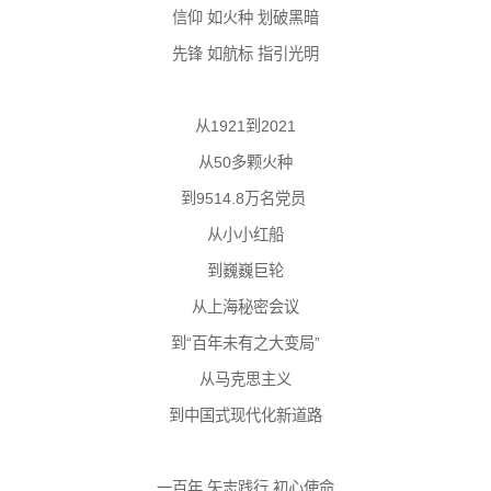
信仰 如火种 划破黑暗
先锋 如航标 指引光明
从1921到2021
从50多颗火种
到9514.8万名党员
从小小红船
到巍巍巨轮
从上海秘密会议
到“百年未有之大变局”
从马克思主义
到中国式现代化新道路
一百年 矢志践行 初心使命